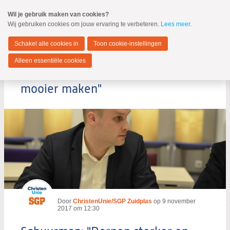
Spring
Wil je gebruik maken van cookies?
naar
Wij gebruiken cookies om jouw ervaring te verbeteren.
Lees meer
.
MENU
Spring
naar
Zuidplas
de
Schakel alle cookies in
Toon cookie-instellingen
inhoud
Spring
Alleen essentiële cookies
naar
Schuurman: "Dorpen sterker en
het
hoofdmenu
mooier maken"
Zoeken:
Zoeken
Door
ChristenUnie/SGP Zuidplas
op
9 november
2017 om 12:30