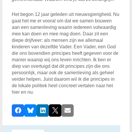
Het begon 12 jaar geleden uit nieuwsgierigheid. Nu
gaat het me er vooral om dat we samen bouwen
aan een samenleving waarin iedereen volwaardig
mee kan doen en mee mag doen. Daar zit een
diepe drijfveer: als mensen zijn we allemaal
kinderen van dezelfde Vader. Een Vader, een God
die ons bovendien principes heeft gegeven voor de
manier waarop wij ons leven inrichten. Ik ben er
diep van overtuigd dat dit principes zijn die ons
persoonlijk, maar ook de samenleving als geheel
verder helpen. Juist daarom wil ik die principes in
de lokale politiek heel concreet vertalen naar het
hier en nu.
D
Facebook
Bluesky
LinkedIn
X
E-mail
e
e
l