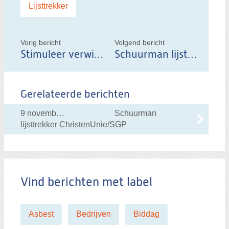
Labels:
Lijsttrekker
d
i
t
Vorig bericht
Volgend bericht
Stimuleer verwijderen asbesthoudende daken
Schuurman lijsttrekker ChristenUnie/SGP
b
e
r
Gerelateerde berichten
i
c
9 november 2017 om 13:00
Schuurman
h
lijsttrekker ChristenUnie/SGP
t
Vind berichten met label
Asbest
Bedrijven
Biddag