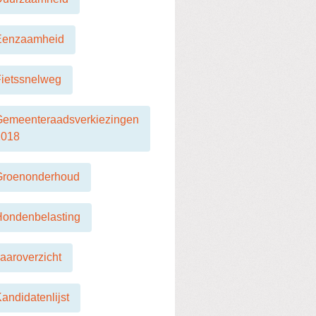
Eenzaamheid
ietssnelweg
Gemeenteraadsverkiezingen
2018
Groenonderhoud
Hondenbelasting
aaroverzicht
andidatenlijst