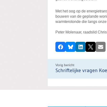
Met het oog op de energietrans
bouwen van de geplande wonin
warmterotonde die langs onze
Peter Molenaar, raadslid Chr
D
Facebook
Bluesky
LinkedIn
X
E-ma
e
e
l
Vorig bericht
d
i
t
b
e
r