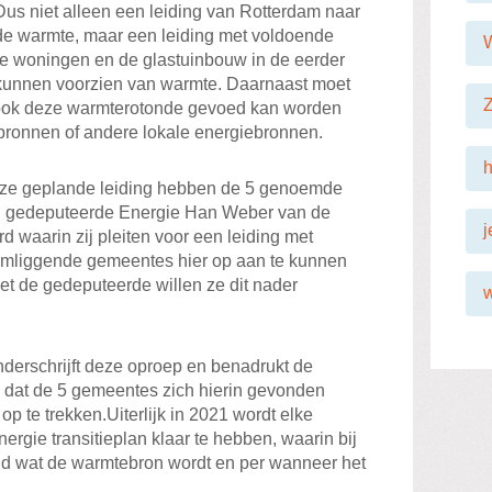
. Dus niet alleen een leiding van Rotterdam naar
 de warmte, maar een leiding met voldoende
de woningen en de glastuinbouw in de eerder
unnen voorzien van warmte. Daarnaast moet
Z
jk ook deze warmterotonde gevoed kan worden
bronnen of andere lokale energiebronnen.
h
deze geplande leiding hebben de 5 genoemde
n gedeputeerde Energie Han Weber van de
j
d waarin zij pleiten voor een leiding met
omliggende gemeentes hier op aan te kunnen
met de gedeputeerde willen ze dit nader
derschrijft deze oproep en benadrukt de
 dat de 5 gemeentes zich hierin gevonden
p te trekken.Uiterlijk in 2021 wordt elke
rgie transitieplan klaar te hebben, waarin bij
ld wat de warmtebron wordt en per wanneer het