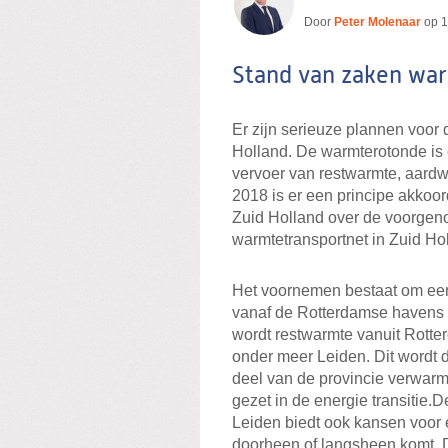
Door
Peter Molenaar
op
1
Stand van zaken war
Er zijn serieuze plannen voor
Holland. De warmterotonde is e
vervoer van restwarmte, aard
2018 is er een principe akkoo
Zuid Holland over de voorgen
warmtetransportnet in Zuid Ho
Het voornemen bestaat om een
vanaf de Rotterdamse havens 
wordt restwarmte vanuit Rotte
onder meer Leiden. Dit wordt
deel van de provincie verwarm
gezet in de energie transitie.
Leiden biedt ook kansen voor
doorheen of langsheen komt. D