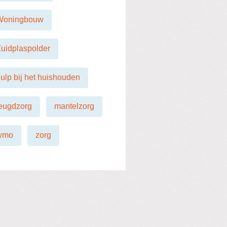
Woningbouw
uidplaspolder
ulp bij het huishouden
eugdzorg
mantelzorg
wmo
zorg