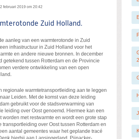
2 februari 2019 om 20:42
mterotonde Zuid Holland.
F
 de aanleg van een warmterotonde in Zuid
en infrastructuur in Zuid Holland voor het
warmte en andere nieuwe bronnen. In december
rd getekend tussen Rotterdam en de Provincie
omen verdere ontwikkeling van een open
lland.
 regionale warmtetransportleiding aan te leggen
naar Leiden. Met de komst van deze leiding
rdam gebruikt voor de stadsverwarming van
 de leiding over Oost genoemd. Hiermee kan een
J
t worden met restwarmte en wordt een grote stap
De transportleiding over Oost tussen Rotterdam en
K
 een aantal gemeentes waar het geplande tracé
enk hierbij aan Lansingerland, Pijnacker-