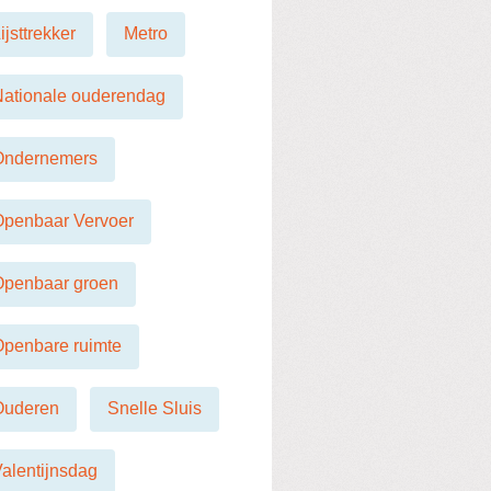
ijsttrekker
Metro
ationale ouderendag
Ondernemers
Openbaar Vervoer
Openbaar groen
penbare ruimte
Ouderen
Snelle Sluis
alentijnsdag