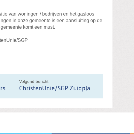
itie van woningen / bedrijven en het gasloos
gen in onze gemeente is een aansluiting op de
 gemeente komt een must.
istenUnie/SGP
il
Volgend bericht
Schriftelijke vragen Koerswijziging Omroep Zuidplas
ChristenUnie/SGP Zuidplas duikt onder