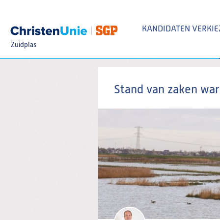
Spring
naar
Spring
KANDIDATEN VERKIEZ
naar
de
Zuidplas
inhoud
Spring
naar
het
Zoeken:
hoofdmenu
Stand van zaken war