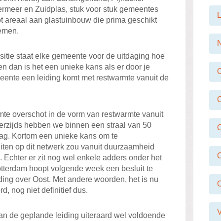
rmeer en Zuidplas, stuk voor stuk gemeentes
L
t areaal aan glastuinbouw die prima geschikt
nemen.
N
sitie staat elke gemeente voor de uitdaging hoe
en dan is het een unieke kans als er door je
eente een leiding komt met restwarmte vanuit de
te overschot in de vorm van restwarmte vanuit
rzijds hebben we binnen een straal van 50
aag. Kortom een unieke kans om te
iten op dit netwerk zou vanuit duurzaamheid
O
 Echter er zit nog wel enkele adders onder het
terdam hoopt volgende week een besluit te
ding over Oost. Met andere woorden, het is nu
, nog niet definitief dus.
V
n de geplande leiding uiteraard wel voldoende