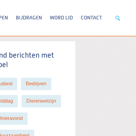
PEN
BIJDRAGEN
WORD LID
CONTACT
nd berichten met
bel
Asbest
Bedrijven
Biddag
Dierenwelzijn
Dineravond
Duurzaamheid