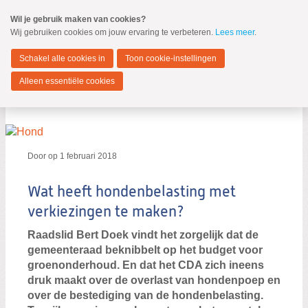
Spring
Wil je gebruik maken van cookies?
naar
Wij gebruiken cookies om jouw ervaring te verbeteren.
Lees meer
.
MENU
Spring
naar
Zuidplas
de
Schakel alle cookies in
Toon cookie-instellingen
inhoud
Spring
Alleen essentiële cookies
naar
Berichten over Hondenbelasting
het
hoofdmenu
Door
op
1 februari 2018
Wat heeft hondenbelasting met
verkiezingen te maken?
Raadslid Bert Doek vindt het zorgelijk dat de
Zoeken:
gemeenteraad beknibbelt op het budget voor
Zoeken
groenonderhoud. En dat het CDA zich ineens
druk maakt over de overlast van hondenpoep en
over de bestediging van de hondenbelasting.