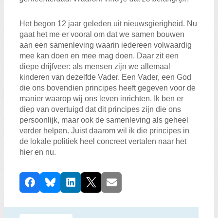
Het begon 12 jaar geleden uit nieuwsgierigheid. Nu
gaat het me er vooral om dat we samen bouwen
aan een samenleving waarin iedereen volwaardig
mee kan doen en mee mag doen. Daar zit een
diepe drijfveer: als mensen zijn we allemaal
kinderen van dezelfde Vader. Een Vader, een God
die ons bovendien principes heeft gegeven voor de
manier waarop wij ons leven inrichten. Ik ben er
diep van overtuigd dat dit principes zijn die ons
persoonlijk, maar ook de samenleving als geheel
verder helpen. Juist daarom wil ik die principes in
de lokale politiek heel concreet vertalen naar het
hier en nu.
D
Facebook
Bluesky
LinkedIn
X
E-mail
e
e
l