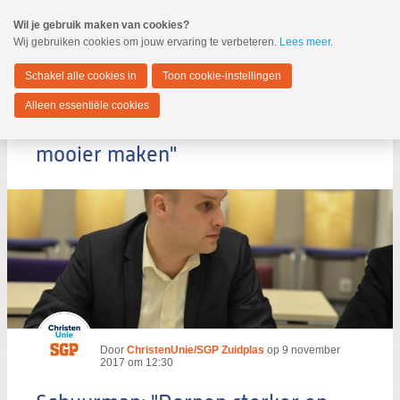
Spring
Wil je gebruik maken van cookies?
naar
Wij gebruiken cookies om jouw ervaring te verbeteren.
Lees meer
.
MENU
Spring
naar
Zuidplas
de
Schakel alle cookies in
Toon cookie-instellingen
inhoud
Spring
Alleen essentiële cookies
naar
Schuurman: "Dorpen sterker en
het
hoofdmenu
mooier maken"
Zoeken:
Zoeken
Door
ChristenUnie/SGP Zuidplas
op
9 november
2017 om 12:30