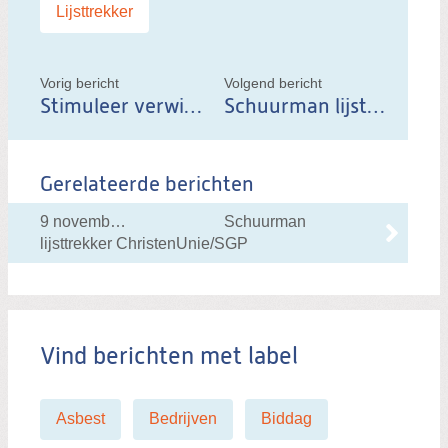
Labels:
Lijsttrekker
d
i
t
Vorig bericht
Volgend bericht
Stimuleer verwijderen asbesthoudende daken
Schuurman lijsttrekker ChristenUnie/SGP
b
e
r
Gerelateerde berichten
i
c
9 november 2017 om 13:00
Schuurman
h
lijsttrekker ChristenUnie/SGP
t
Vind berichten met label
Asbest
Bedrijven
Biddag