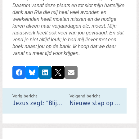
Daarom vanaf deze plaats en tot slot mijn hartelijke
dank aan Ria die mij heel veel avonden en
weekeinden heeft moeten missen en de nodige
keren alleen naar verjaardagen etc. moest. Mijn
raadswerk heeft ook veel van jou gevraagd. En dat
vond je niet altijd leuk; je had mij liever met een
boek naast jou op de bank. Ik hoop dat we daar
vanaf nu meer tijd voor krijgen.
D
Facebook
Bluesky
LinkedIn
X
E-mail
e
e
l
Vorig bericht
Volgend bericht
d
Jezus zegt: “Blijf in Mij”
Nieuwe stap op weg naar coalitie
i
t
b
e