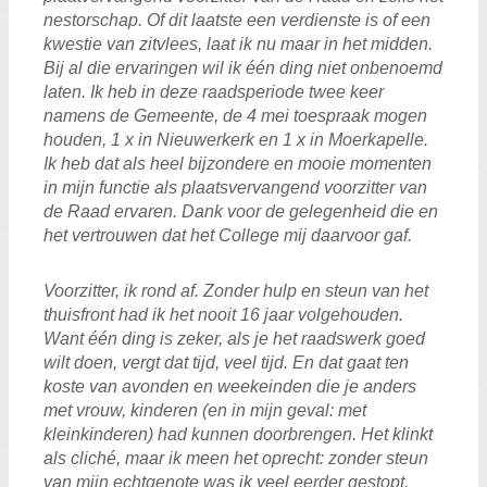
nestorschap. Of dit laatste een verdienste is of een
kwestie van zitvlees, laat ik nu maar in het midden.
Bij al die ervaringen wil ik één ding niet onbenoemd
laten. Ik heb in deze raadsperiode twee keer
namens de Gemeente, de 4 mei toespraak mogen
houden, 1 x in Nieuwerkerk en 1 x in Moerkapelle.
Ik heb dat als heel bijzondere en mooie momenten
in mijn functie als plaatsvervangend voorzitter van
de Raad ervaren. Dank voor de gelegenheid die en
het vertrouwen dat het College mij daarvoor gaf.
Voorzitter, ik rond af. Zonder hulp en steun van het
thuisfront had ik het nooit 16 jaar volgehouden.
Want één ding is zeker, als je het raadswerk goed
wilt doen, vergt dat tijd, veel tijd. En dat gaat ten
koste van avonden en weekeinden die je anders
met vrouw, kinderen (en in mijn geval: met
kleinkinderen) had kunnen doorbrengen. Het klinkt
als cliché, maar ik meen het oprecht: zonder steun
van mijn echtgenote was ik veel eerder gestopt.