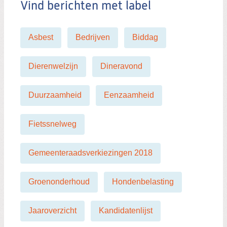
Vind berichten met label
r
i
c
Asbest
Bedrijven
Biddag
h
t
Dierenwelzijn
Dineravond
Duurzaamheid
Eenzaamheid
Fietssnelweg
Gemeenteraadsverkiezingen 2018
Groenonderhoud
Hondenbelasting
Jaaroverzicht
Kandidatenlijst