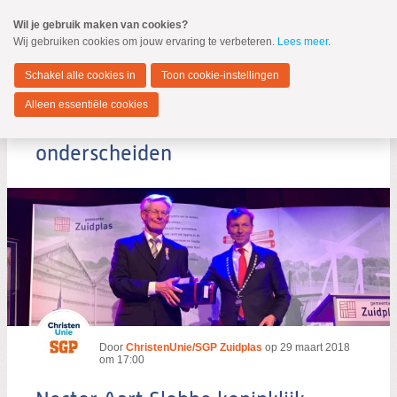
Spring
Wil je gebruik maken van cookies?
naar
Wij gebruiken cookies om jouw ervaring te verbeteren.
Lees meer
.
MENU
Spring
naar
Zuidplas
de
Schakel alle cookies in
Toon cookie-instellingen
inhoud
Spring
Alleen essentiële cookies
naar
Nestor Aart Slobbe koninklijk
het
hoofdmenu
onderscheiden
Zoeken:
Zoeken
Door
ChristenUnie/SGP Zuidplas
op
29 maart 2018
om 17:00