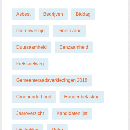
t
Asbest
Bedrijven
Biddag
Dierenwelzijn
Dineravond
Duurzaamheid
Eenzaamheid
Fietssnelweg
Gemeenteraadsverkiezingen 2018
Groenonderhoud
Hondenbelasting
Jaaroverzicht
Kandidatenlijst
Lijsttrekker
Metro