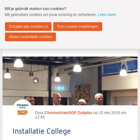
Spring
Wil je gebruik maken van cookies?
naar
Wij gebruiken cookies om jouw ervaring te verbeteren.
Lees meer
.
MENU
Spring
naar
Zuidplas
de
Schakel alle cookies in
Toon cookie-instellingen
inhoud
Spring
Alleen essentiële cookies
naar
Installatie College
het
hoofdmenu
Zoeken:
Door
ChristenUnie/SGP Zuidplas
op
15 mei 2018 om
Zoeken
12:45
Installatie College