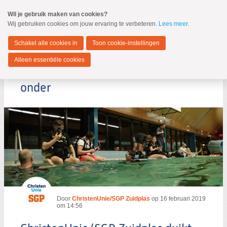
Spring
Wil je gebruik maken van cookies?
naar
Wij gebruiken cookies om jouw ervaring te verbeteren.
Lees meer
.
MENU
Spring
naar
Zuidplas
de
Schakel alle cookies in
Toon cookie-instellingen
inhoud
Spring
Alleen essentiële cookies
naar
ChristenUnie/SGP Zuidplas duikt
het
hoofdmenu
onder
Zoeken:
Zoeken
Door
ChristenUnie/SGP Zuidplas
op
16 februari 2019
om 14:56