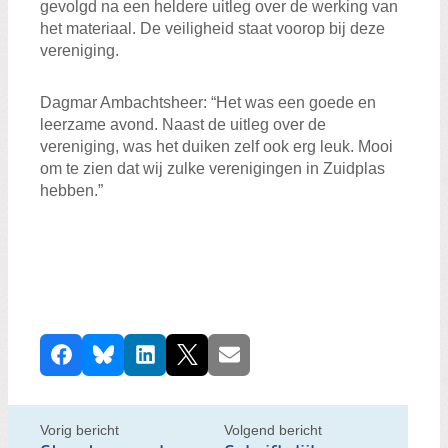
gevolgd na een heldere uitleg over de werking van
het materiaal. De veiligheid staat voorop bij deze
vereniging.
Dagmar Ambachtsheer: “Het was een goede en
leerzame avond. Naast de uitleg over de
vereniging, was het duiken zelf ook erg leuk. Mooi
om te zien dat wij zulke verenigingen in Zuidplas
hebben.”
D
Facebook
Bluesky
LinkedIn
X
E-mail
e
e
l
Vorig bericht
Volgend bericht