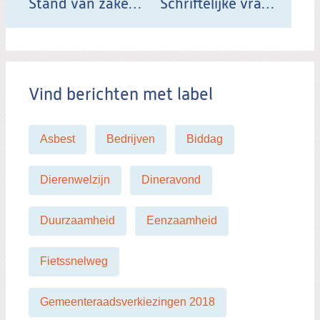
d
Stand van zaken warmterotonde Zuid Holland.
Schriftelijke vragen Stand van zaken rondom waterbusverbinding
i
t
b
e
Vind berichten met label
r
i
c
Asbest
Bedrijven
Biddag
h
t
Dierenwelzijn
Dineravond
Duurzaamheid
Eenzaamheid
Fietssnelweg
Gemeenteraadsverkiezingen 2018