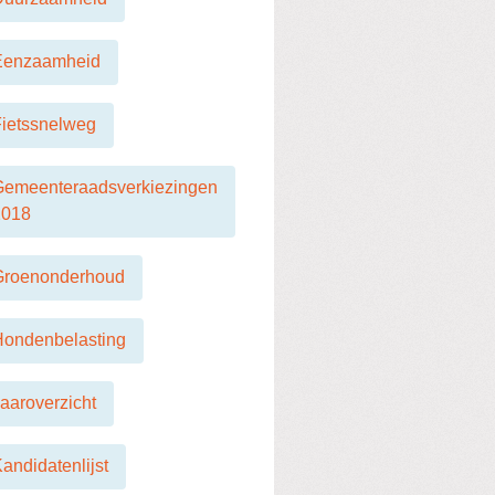
Eenzaamheid
ietssnelweg
Gemeenteraadsverkiezingen
2018
Groenonderhoud
Hondenbelasting
aaroverzicht
andidatenlijst