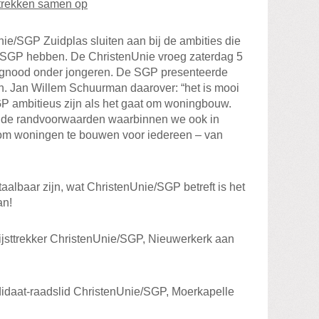
 trekken samen op
ie/SGP Zuidplas sluiten aan bij de ambities die
n SGP hebben. De ChristenUnie vroeg zaterdag 5
ngnood onder jongeren. De SGP presenteerde
. Jan Willem Schuurman daarover: “het is mooi
P ambitieus zijn als het gaat om woningbouw.
rt de randvoorwaarden waarbinnen we ook in
om woningen te bouwen voor iedereen – van
albaar zijn, wat ChristenUnie/SGP betreft is het
an!
ijsttrekker ChristenUnie/SGP, Nieuwerkerk aan
didaat-raadslid ChristenUnie/SGP, Moerkapelle