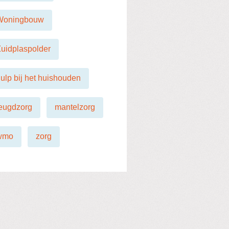
Woningbouw
uidplaspolder
ulp bij het huishouden
eugdzorg
mantelzorg
wmo
zorg