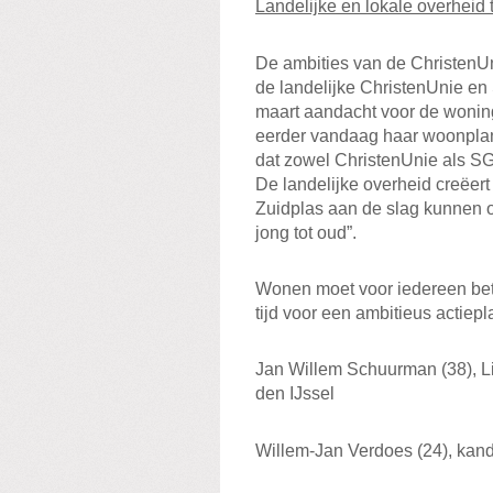
Landelijke en lokale overheid
De ambities van de ChristenUn
de landelijke ChristenUnie e
maart aandacht voor de woni
eerder vandaag haar woonplan
dat zowel ChristenUnie als SG
De landelijke overheid creëe
Zuidplas aan de slag kunnen 
jong tot oud”.
Wonen moet voor iedereen beta
tijd voor een ambitieus actiepl
Jan Willem Schuurman (38), L
den IJssel
Willem-Jan Verdoes (24), kan