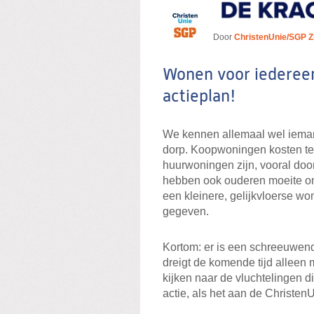
Door
ChristenUnie/SGP Z
Wonen voor iedereen:
actieplan!
We kennen allemaal wel ieman
dorp. Koopwoningen kosten te v
huurwoningen zijn, vooral doo
hebben ook ouderen moeite om
een kleinere, gelijkvloerse w
gegeven.
Kortom: er is een schreeuwend
dreigt de komende tijd alleen
kijken naar de vluchtelingen d
actie, als het aan de Christen