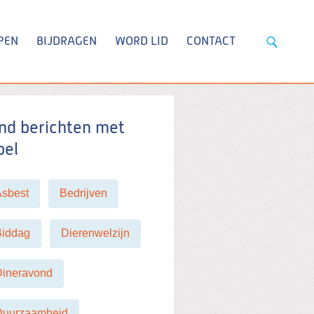
PEN
BIJDRAGEN
WORD LID
CONTACT
nd berichten met
bel
Asbest
Bedrijven
Biddag
Dierenwelzijn
Dineravond
Duurzaamheid