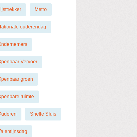
ijsttrekker
Metro
ationale ouderendag
Ondernemers
Openbaar Vervoer
Openbaar groen
penbare ruimte
Ouderen
Snelle Sluis
alentijnsdag