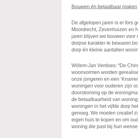
Bouwen én betaalbaar maken
De afgelopen jaren is er fors
Moordrecht, Zevenhuizen en 
jaren blijven we bouwen voor 
dorpse karakter te bewaren b
dorp én kleine aantallen woni
Willem-Jan Verdoes: “De Chri
woonvormen worden gerealiseer
onze jongeren en een ‘Knarren
woningen voor ouderen zijn oo
doorstroming op de woningmark
de betaalbaarheid van woninge
woningen in het vijfde dorp het
genoeg. We moeten creatief zi
eigen huis te kopen en om oud
woning die past bij hun wense