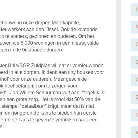
L
 gebouwd in onze dorpen Moerkapelle,
N
Nieuwerkerk aan den IJssel. Ook de komende
onze starters, gezinnen en ouderen. Om het
ouwen we 8.000 woningen in een nieuw, vijfde
ngen in de bestaande dorpen.
stenUnie/SGP Zuidplas wil dat er vernieuwende
d in alle dorpen. Ik denk aan tiny houses voor
hof’ voor onze ouderen. Meer geschikte
k heel belangrijk om te zorgen voor
t”. Jan Willem Schuurman vult aan: “tegelijk is
O
n een grote zorg. Het is mooi dat 50% van de
 stempel “betaalbaar” krijgt, maar dat is niet
jn om jongeren de kans te bieden hun eerste
eren de kans te geven te verhuizen naar een
n.”
V