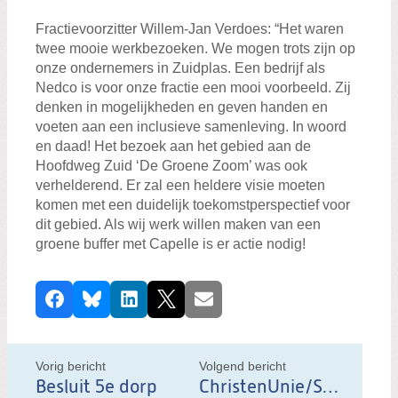
Fractievoorzitter Willem-Jan Verdoes: “Het waren
twee mooie werkbezoeken. We mogen trots zijn op
onze ondernemers in Zuidplas. Een bedrijf als
Nedco is voor onze fractie een mooi voorbeeld. Zij
denken in mogelijkheden en geven handen en
voeten aan een inclusieve samenleving. In woord
en daad! Het bezoek aan het gebied aan de
Hoofdweg Zuid ‘De Groene Zoom’ was ook
verhelderend. Er zal een heldere visie moeten
komen met een duidelijk toekomstperspectief voor
dit gebied. Als wij werk willen maken van een
groene buffer met Capelle is er actie nodig!
D
Facebook
Bluesky
LinkedIn
X
E-mail
e
e
l
Vorig bericht
Volgend bericht
d
Besluit 5e dorp
ChristenUnie/SGP Zuidplas bezoekt boerderij Voorzorg in Zevenhuizen