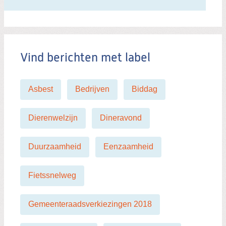
i
t
b
e
Vind berichten met label
r
i
c
Asbest
Bedrijven
Biddag
h
t
Dierenwelzijn
Dineravond
Duurzaamheid
Eenzaamheid
Fietssnelweg
Gemeenteraadsverkiezingen 2018