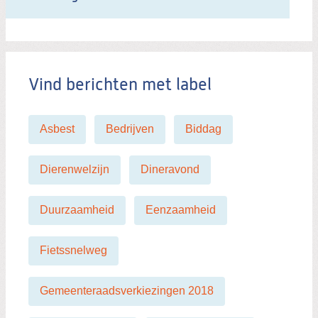
i
t
b
e
Vind berichten met label
r
i
c
Asbest
Bedrijven
Biddag
h
t
Dierenwelzijn
Dineravond
Duurzaamheid
Eenzaamheid
Fietssnelweg
Gemeenteraadsverkiezingen 2018