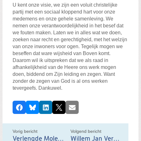
U kent onze visie, we zijn een voluit christelijke
partij met een sociaal kloppend hart voor onze
medemens en onze gehele samenleving. We
nemen onze verantwoordelijkheid in het besef dat
we fouten maken. Laten we in alles wat we doen,
zoeken naar recht en gerechtigheid, met het welzijn
van onze inwoners voor ogen. Tegelijk mogen we
beseffen dat ware wijsheid van Boven komt.
Daarom wil ik uitspreken dat we als raad in
afhankelijkheid van de Heere ons werk mogen
doen, biddend om Zijn leiding en zegen. Want
zonder de zegen van God is al ons werken
tevergeefs. Dankuwel.
D
Facebook
Bluesky
LinkedIn
X
E-mail
e
e
l
Vorig bericht
Volgend bericht
d
Verlengde Molengangenpad Rottedijk
Willem Jan Verdoes namens ChristenUnie/SGP Zuidplas lijsttrekker gemeenteraadsverkiezingen 2026