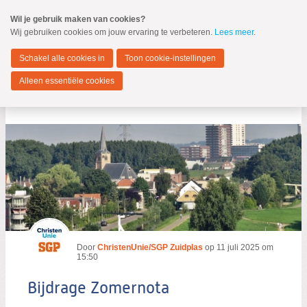
Spring
Wil je gebruik maken van cookies?
naar
Wij gebruiken cookies om jouw ervaring te verbeteren.
Lees meer
.
MENU
Spring
naar
Zuidplas
de
Schakel alle cookies in
Toon cookie-instellingen
inhoud
Spring
Alleen essentiële cookies
naar
Bijdrage Zomernota
het
hoofdmenu
Zoeken:
Door
ChristenUnie/SGP Zuidplas
op
11 juli 2025 om
Zoeken
15:50
Bijdrage Zomernota