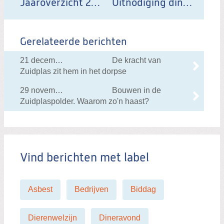
Jaaroverzicht 2017
Uitnodiging dineravond ChristenUnie/SGP
b
e
r
Gerelateerde berichten
i
c
21 december 2017 om 09:00
De kracht van
h
Zuidplas zit hem in het dorpse
t
29 november 2017 om 20:30
Bouwen in de
Zuidplaspolder. Waarom zo'n haast?
Vind berichten met label
Asbest
Bedrijven
Biddag
Dierenwelzijn
Dineravond