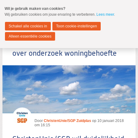
Spring
Wil je gebruik maken van cookies?
naar
Wij gebruiken cookies om jouw ervaring te verbeteren.
Lees meer
.
MENU
Spring
naar
Zuidplas
de
Schakel alle cookies in
Toon cookie-instellingen
inhoud
Spring
Alleen essentiële cookies
naar
ChristenUnie/SGP wil duidelijkheid
het
hoofdmenu
over onderzoek woningbehoefte
Zoeken:
Zoeken
Door
ChristenUnie/SGP Zuidplas
op
10 januari 2018
om 16:15