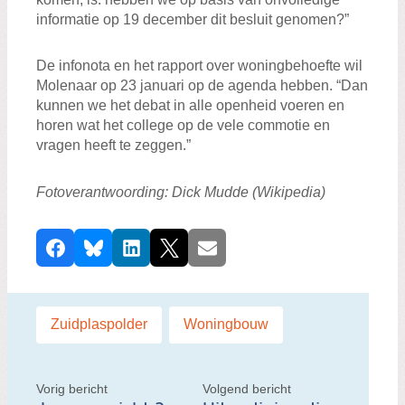
informatie op 19 december dit besluit genomen?”
De infonota en het rapport over woningbehoefte wil
Molenaar op 23 januari op de agenda hebben. “Dan
kunnen we het debat in alle openheid voeren en
horen wat het college op de vele commotie en
vragen heeft te zeggen.”
Fotoverantwoording: Dick Mudde (Wikipedia)
D
Facebook
Bluesky
LinkedIn
X
E-mail
e
e
l
Labels:
Zuidplaspolder
,
Woningbouw
d
i
t
Vorig bericht
Volgend bericht